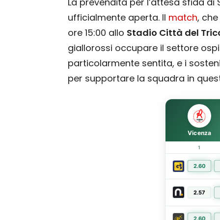
La prevendita per l’attesa sfida di 
ufficialmente aperta. Il
match
, che
ore 15:00 allo
Stadio Città del Tric
giallorossi occupare il settore ospit
particolarmente sentita, e i soste
per supportare la squadra in ques
Vicenza
1
2.60
2.57
2.60