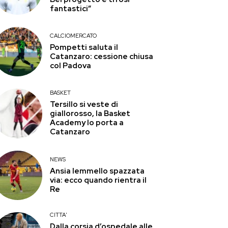
fantastici”
CALCIOMERCATO
Pompetti saluta il
Catanzaro: cessione chiusa
col Padova
BASKET
Tersillo si veste di
giallorosso, la Basket
Academy lo porta a
Catanzaro
NEWS
Ansia Iemmello spazzata
via: ecco quando rientra il
Re
CITTA'
Dalla corsia d’ospedale alle