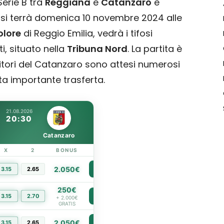
Serie B tra
Reggiana
e
Catanzaro
è
 si terrà domenica 10 novembre 2024 alle
olore
di Reggio Emilia, vedrà i tifosi
i, situato nella
Tribuna Nord
. La partita è
nitori del Catanzaro sono attesi numerosi
ta importante trasferta.
21.08.2026
20:30
Catanzaro
X
2
BONUS
LINK
2.050€
3.15
2.65
PIÙ INFO
250€
3.15
2.70
PIÙ INFO
+ 2.000€
GRATIS
2.050€
3.15
2.65
PIÙ INFO