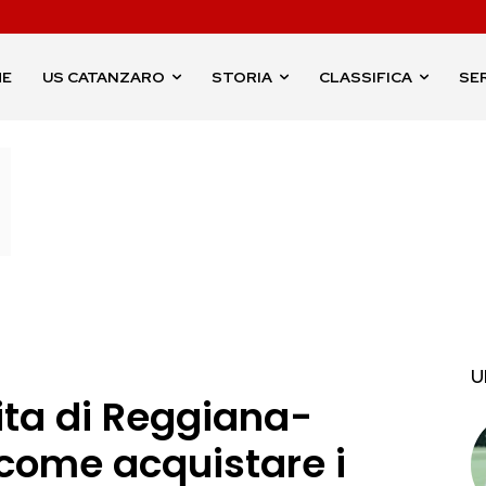
ME
US CATANZARO
STORIA
CLASSIFICA
SER
U
ita di Reggiana-
come acquistare i