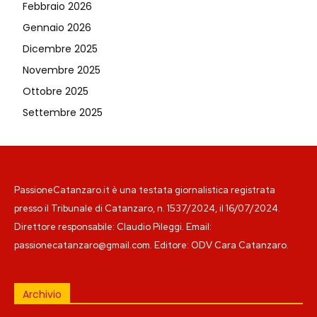
Febbraio 2026
Gennaio 2026
Dicembre 2025
Novembre 2025
Ottobre 2025
Settembre 2025
PassioneCatanzaro.it è una testata giornalistica registrata
presso il Tribunale di Catanzaro, n. 1537/2024, il 16/07/2024.
Direttore responsabile: Claudio Pileggi. Email:
passionecatanzaro@gmail.com. Editore: ODV Cara Catanzaro.
Archivio