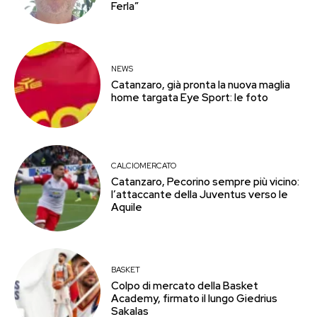
Ferla”
NEWS
Catanzaro, già pronta la nuova maglia
home targata Eye Sport: le foto
CALCIOMERCATO
Catanzaro, Pecorino sempre più vicino:
l’attaccante della Juventus verso le
Aquile
BASKET
Colpo di mercato della Basket
Academy, firmato il lungo Giedrius
Sakalas