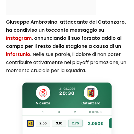
Giuseppe Ambrosino, attaccante del Catanzaro,
ha condiviso un toccante messaggio su
Instagram
, annunciando il suo forzato addio al
campo per il resto della stagione a causa di un
infortunio
.
Nelle sue parole, il dolore di non poter
contribuire attivamente nei playoff promozione, un
momento cruciale per la squadra.
21.08.2026
20:30
Vicenza
Catanzaro
1
X
2
BONUS
LINK
2.050€
2.55
3.10
2.75
PIÙ INFO