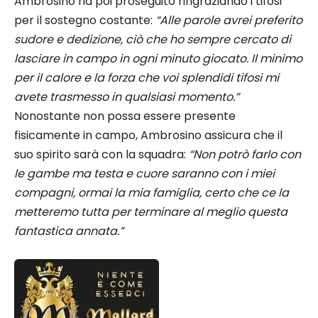
Ambrosino ha poi proseguito ringraziando i tifosi
per il sostegno costante:
“Alle parole avrei preferito
sudore e dedizione, ciò che ho sempre cercato di
lasciare in campo in ogni minuto giocato. Il minimo
per il calore e la forza che voi splendidi tifosi mi
avete trasmesso in qualsiasi momento.”
Nonostante non possa essere presente
fisicamente in campo, Ambrosino assicura che il
suo spirito sarà con la squadra:
“Non potrò farlo con
le gambe ma testa e cuore saranno con i miei
compagni, ormai la mia famiglia, certo che ce la
metteremo tutta per terminare al meglio questa
fantastica annata.”