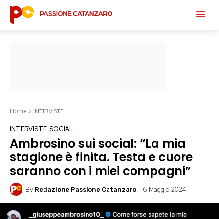
Home
INTERVISTE
INTERVISTE
SOCIAL
Ambrosino sui social: “La mia
stagione è finita. Testa e cuore
saranno con i miei compagni”
By
6 Maggio 2024
Redazione Passione Catanzaro