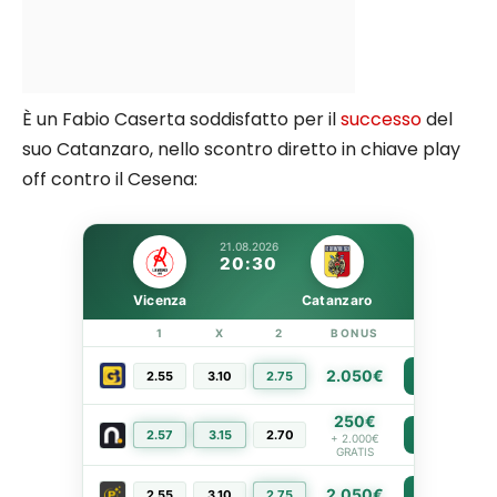
È un Fabio Caserta soddisfatto per il
successo
del
suo Catanzaro, nello scontro diretto in chiave play
off contro il Cesena:
21.08.2026
20:30
Vicenza
Catanzaro
1
X
2
BONUS
LINK
2.050€
2.55
3.10
2.75
PIÙ INFO
250€
2.57
3.15
2.70
PIÙ INFO
+ 2.000€
GRATIS
2.050€
2.55
3.10
2.75
PIÙ INFO