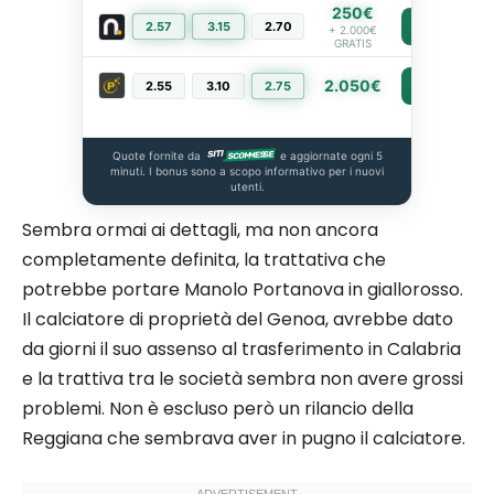
250€
2.57
3.15
2.70
PIÙ INFO
+ 2.000€
GRATIS
2.050€
2.55
3.10
2.75
PIÙ INFO
Quote fornite da
e aggiornate ogni 5
minuti. I bonus sono a scopo informativo per i nuovi
utenti.
Sembra ormai ai dettagli, ma non ancora
completamente definita, la trattativa che
potrebbe portare Manolo Portanova in giallorosso.
Il calciatore di proprietà del Genoa, avrebbe dato
da giorni il suo assenso al trasferimento in Calabria
e la trattiva tra le società sembra non avere grossi
problemi. Non è escluso però un rilancio della
Reggiana che sembrava aver in pugno il calciatore.