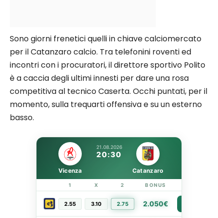
Sono giorni frenetici quelli in chiave calciomercato
per il Catanzaro calcio. Tra telefonini roventi ed
incontri con i procuratori, il direttore sportivo Polito
è a caccia degli ultimi innesti per dare una rosa
competitiva al tecnico Caserta. Occhi puntati, per il
momento, sulla trequarti offensiva e su un esterno
basso.
21.08.2026
20:30
Vicenza
Catanzaro
1
X
2
BONUS
LINK
2.050€
2.55
3.10
2.75
PIÙ INFO