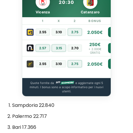
20:30
Vicenza
Catanzaro
1
X
2
BONUS
LINK
2.050€
2.55
3.10
2.75
PIÙ INFO
250€
2.57
3.15
2.70
PIÙ INFO
+ 2.000€
GRATIS
2.050€
2.55
3.10
2.75
PIÙ INFO
Quote fornite da
e aggiornate ogni 5
minuti. I bonus sono a scopo informativo per i nuovi
utenti.
Sampdoria 22.840
Palermo 22.717
Bari 17.366