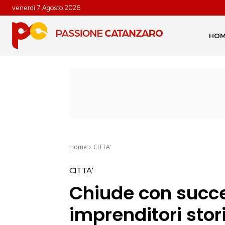
venerdì 7 Agosto 2026
HO
Home
CITTA'
CITTA'
Chiude con succe
imprenditori stor