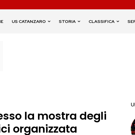
ME
US CATANZARO
STORIA
CLASSIFICA
SER
U
sso la mostra degli
ici organizzata