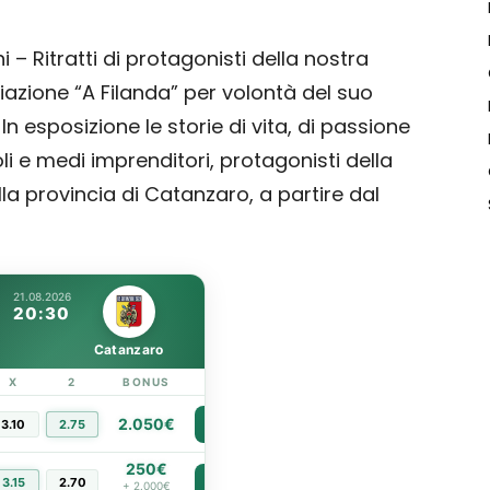
 – Ritratti di protagonisti della nostra
azione “A Filanda” per volontà del suo
In esposizione le storie di vita, di passione
ccoli e medi imprenditori, protagonisti della
la provincia di Catanzaro, a partire dal
21.08.2026
20:30
Catanzaro
X
2
BONUS
LINK
2.050€
3.10
2.75
PIÙ INFO
250€
3.15
2.70
PIÙ INFO
+ 2.000€