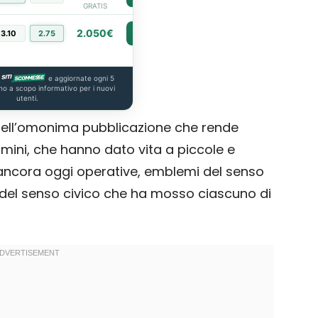
GRATIS
2.050€
3.10
2.75
PIÙ INFO
e aggiornate ogni 5
no a scopo informativo per i nuovi
utenti.
 dell’omonima pubblicazione che rende
mini, che hanno dato vita a piccole e
 ancora oggi operative, emblemi del senso
 del senso civico che ha mosso ciascuno di