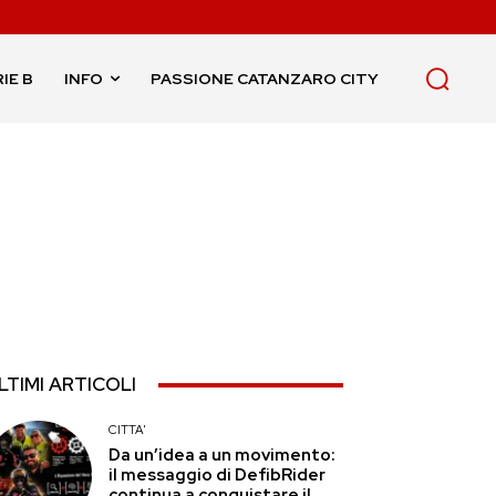
IE B
INFO
PASSIONE CATANZARO CITY
LTIMI ARTICOLI
CITTA'
Da un’idea a un movimento:
il messaggio di DefibRider
continua a conquistare il