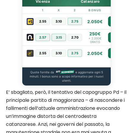
Vicenza
Catanzaro
1
X
2
BONUS
LINK
2.050€
2.55
3.10
2.75
PIÙ INFO
250€
2.57
3.15
2.70
PIÙ INFO
+ 2.000€
GRATIS
2.050€
2.55
3.10
2.75
PIÙ INFO
Quote fornite da
e aggiornate ogni 5
minuti. I bonus sono a scopo informativo per i nuovi
utenti.
E’ sbagliato, però, il tentativo del capogruppo Pd – il
principale partito di maggioranza – di nascondere i
fallimenti dell’attuale amministrazione evocando
un’immagine distorta del centrodestra
catanzarese. Anzi, nei governi del passato, la
manutenzione stradale non era mai venuta a