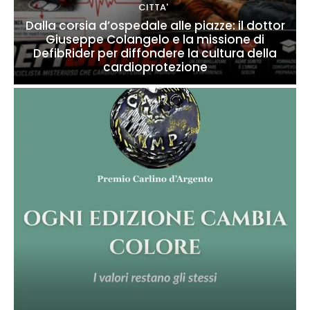
CITTA'
Dalla corsia d’ospedale alle piazze: il dottor
Giuseppe Colangelo e la missione di
DefibRider per diffondere la cultura della
cardioprotezione