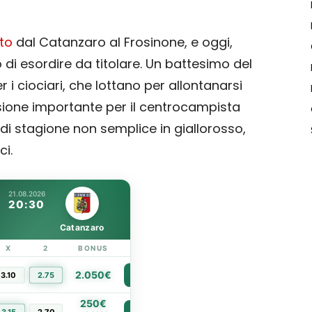
to
dal Catanzaro al Frosinone, e oggi,
 di esordire da titolare. Un battesimo del
 i ciociari, che lottano per allontanarsi
sione importante per il centrocampista
i stagione non semplice in giallorosso,
ci.
21.08.2026
20:30
Catanzaro
X
2
BONUS
LINK
2.050€
3.10
2.75
PIÙ INFO
250€