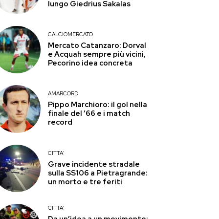
lungo Giedrius Sakalas
CALCIOMERCATO
Mercato Catanzaro: Dorval
e Acquah sempre più vicini,
Pecorino idea concreta
AMARCORD
Pippo Marchioro: il gol nella
finale del ’66 e i match
record
CITTA'
Grave incidente stradale
sulla SS106 a Pietragrande:
un morto e tre feriti
CITTA'
Da un’idea a un movimento: