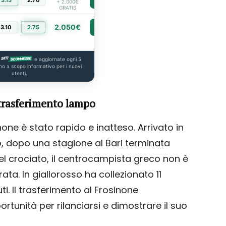
3.15
2.70
PIÙ INFO
+ 2.000€
GRATIS
2.050€
3.10
2.75
PIÙ INFO
e aggiornate ogni 5
no a scopo informativo per i nuovi
utenti.
trasferimento lampo
none è stato rapido e inatteso. Arrivato in
, dopo una stagione al Bari terminata
l crociato, il centrocampista greco non è
rata. In giallorosso ha collezionato 11
i. Il trasferimento al Frosinone
tunità per rilanciarsi e dimostrare il suo