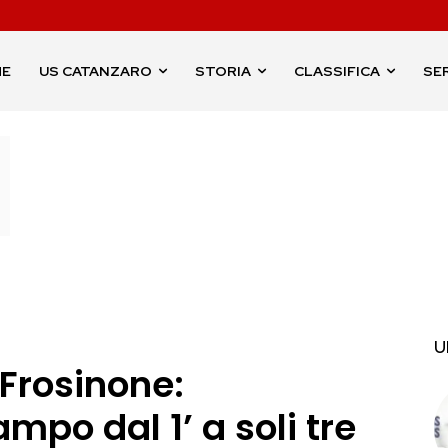
ME
US CATANZARO
STORIA
CLASSIFICA
SER
U
 Frosinone:
mpo dal 1’ a soli tre