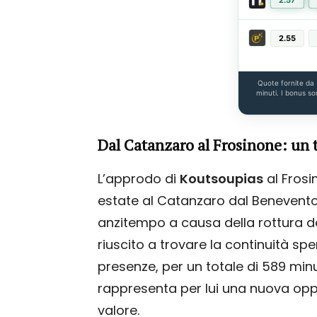
2.57
2.55
Quote fornite da
minuti. I bonus so
Dal Catanzaro al Frosinone: un 
L’approdo di
Koutsoupias
al Frosi
estate al Catanzaro dal Benevento
anzitempo a causa della rottura de
riuscito a trovare la continuità spe
presenze, per un totale di 589 minut
rappresenta per lui una nuova oppor
valore.