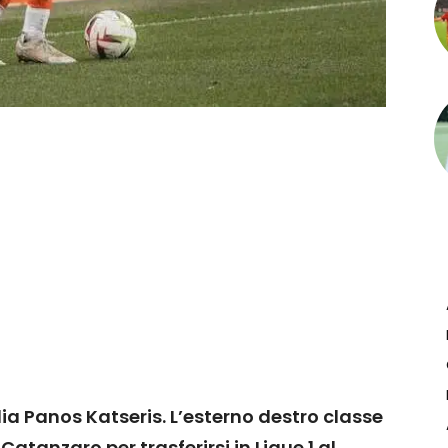
alia Panos Katseris. L’esterno destro classe
 Catanzaro per trasferirsi in Ligue 1 al