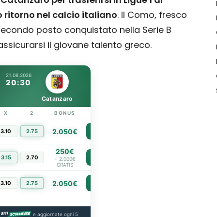
o ritorno nel calcio italiano
. Il Como, fresco
 secondo posto conquistato nella Serie B
assicurarsi il giovane talento greco.
21.08.2026
20:30
Catanzaro
X
2
BONUS
LINK
2.050€
3.10
2.75
PIÙ INFO
250€
3.15
2.70
PIÙ INFO
+ 2.000€
GRATIS
2.050€
3.10
2.75
PIÙ INFO
e aggiornate ogni 5