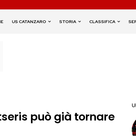
ME
US CATANZARO
STORIA
CLASSIFICA
SER
U
seris può già tornare