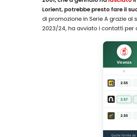
Lorient, potrebbe presto fare il su
di promozione in Serie A grazie al
2023/24, ha avviato i contatti per 
Vicenza
1
2.55
2.57
2.55
Quote fornite da