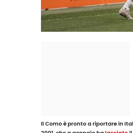
Il Como è pronto a riportare in It
2001, che a gennaio ha
lasciato
il