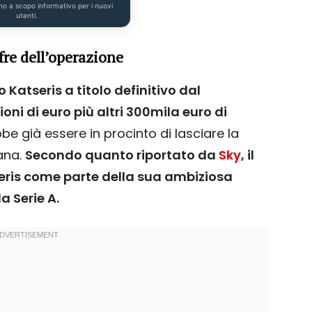
no a scopo informativo per i nuovi
utenti.
ifre dell’operazione
 Katseris a titolo definitivo dal
oni di euro più altri 300mila euro di
bbe già essere in procinto di lasciare la
iana.
Secondo quanto riportato da
Sky
, il
eris come parte della sua ambiziosa
 Serie A.