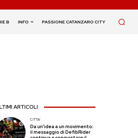
IE B
INFO
PASSIONE CATANZARO CITY
LTIMI ARTICOLI
CITTA'
Da un’idea a un movimento:
il messaggio di DefibRider
continua a conquistare il