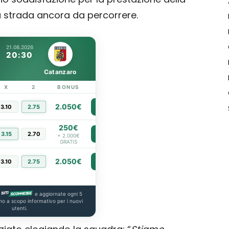
 strada ancora da percorrere.
21.08.2026
20:30
Catanzaro
X
2
BONUS
LINK
2.050€
3.10
2.75
PIÙ INFO
250€
3.15
2.70
PIÙ INFO
+ 2.000€
GRATIS
2.050€
3.10
2.75
PIÙ INFO
e aggiornate ogni 5
no a scopo informativo per i nuovi
utenti.