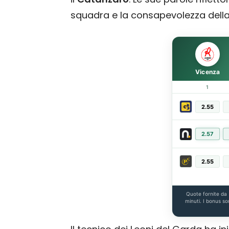
squadra e la consapevolezza della
Vicenza
1
2.55
2.57
2.55
Quote fornite da
minuti. I bonus so