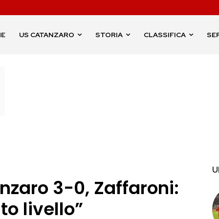
ME
US CATANZARO
STORIA
CLASSIFICA
SER
U
nzaro 3-0, Zaffaroni:
to livello”