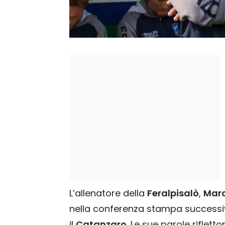
L’allenatore della
Feralpisalò
,
Marc
nella conferenza stampa successi
il
Catanzaro
. Le sue parole riflet