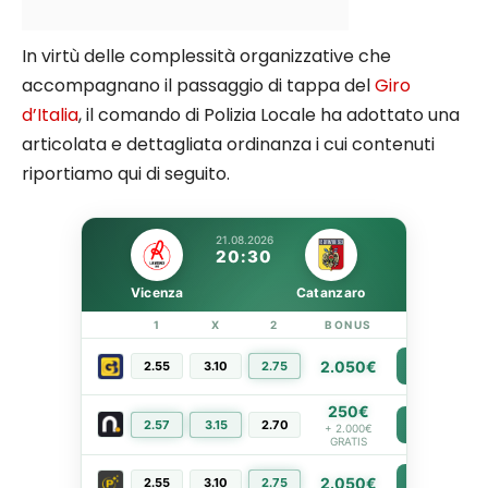
In virtù delle complessità organizzative che
accompagnano il passaggio di tappa del
Giro
d’Italia
, il comando di Polizia Locale ha adottato una
articolata e dettagliata ordinanza i cui contenuti
riportiamo qui di seguito.
21.08.2026
20:30
Vicenza
Catanzaro
1
X
2
BONUS
LINK
2.050€
2.55
3.10
2.75
PIÙ INFO
250€
2.57
3.15
2.70
PIÙ INFO
+ 2.000€
GRATIS
2.050€
2.55
3.10
2.75
PIÙ INFO