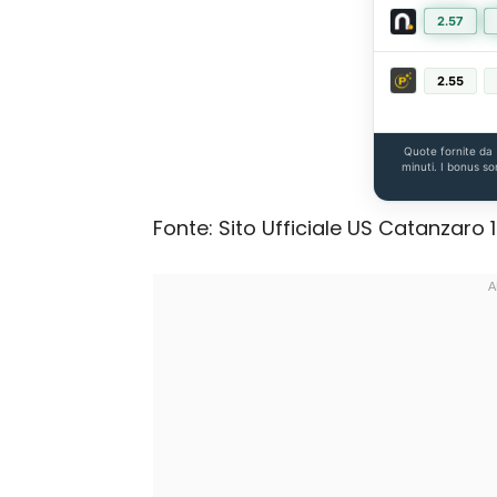
2.57
2.55
Quote fornite da
minuti. I bonus so
Fonte: Sito Ufficiale US Catanzaro 