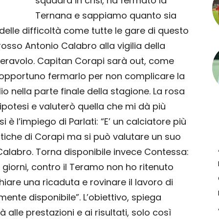
squadra in crisi, ha fermato la
Ternana e sappiamo quanto sia
a delle difficoltà come tutte le gare di questo
rosso Antonio Calabro alla vigilia della
eravolo. Capitan Corapi sarà out, come
opportuno fermarlo per non complicare la
o nella parte finale della stagione. La rosa
 ipotesi e valuterò quella che mi dà più
i è l’impiego di Parlati: “E’ un calciatore più
stiche di Corapi ma si può valutare un suo
 Calabro. Torna disponibile invece Contessa:
5 giorni, contro il Teramo non ho ritenuto
are una ricaduta e rovinare il lavoro di
ente disponibile”. L’obiettivo, spiega
 alle prestazioni e ai risultati, solo così