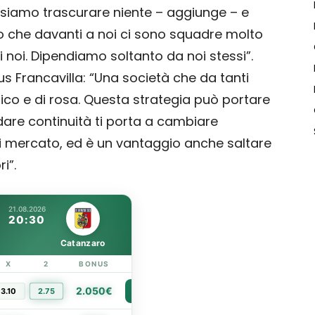
ssiamo trascurare niente – aggiunge – e
o che davanti a noi ci sono squadre molto
 noi. Dipendiamo soltanto da noi stessi”.
us Francavilla: “Una società che da tanti
ico e di rosa. Questa strategia può portare
dare continuità ti porta a cambiare
di mercato, ed è un vantaggio anche saltare
i”.
21.08.2026
20:30
Catanzaro
X
2
BONUS
LINK
2.050€
3.10
2.75
PIÙ INFO