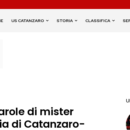
ME
US CATANZARO
STORIA
CLASSIFICA
SER
U
arole di mister
lia di Catanzaro-