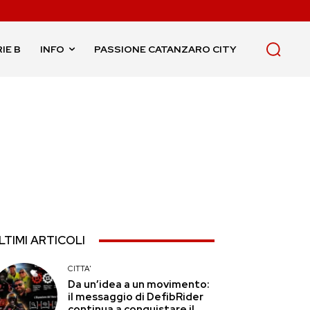
IE B
INFO
PASSIONE CATANZARO CITY
LTIMI ARTICOLI
CITTA'
Da un’idea a un movimento:
il messaggio di DefibRider
continua a conquistare il