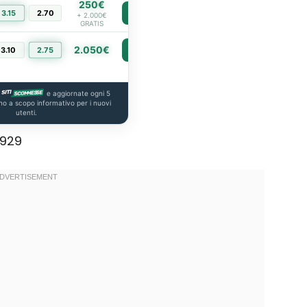
250€
3.15
2.70
PIÙ INFO
+ 2.000€
GRATIS
2.050€
3.10
2.75
PIÙ INFO
e aggiornate ogni 5
no a scopo informativo per i nuovi
utenti.
1929