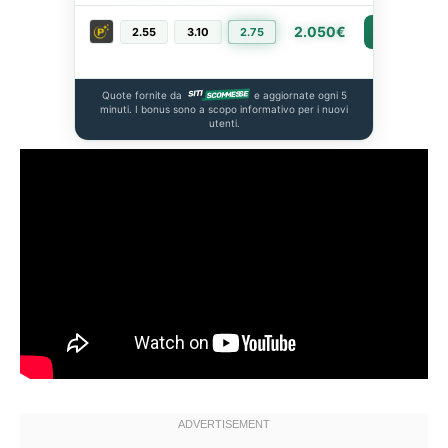
2.050€
2.55
3.10
2.75
PIÙ INFO
Quote fornite da
e aggiornate ogni 5
minuti. I bonus sono a scopo informativo per i nuovi
utenti.