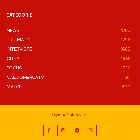
CATEGORIE
NEWS
2050
PRE-MATCH
1796
INTERVISTE
1689
CITTA'
1665
FOCUS
1536
CALCIOMERCATO
911
MATCH
800
PassioneCatanzaro.it