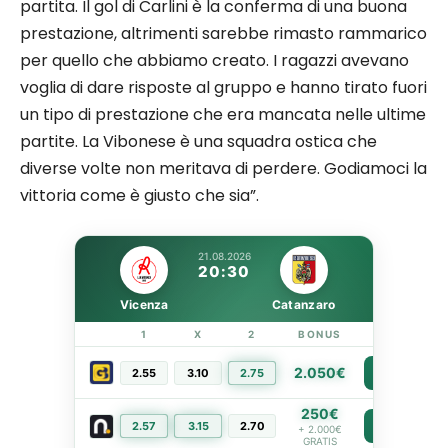
partita. Il gol di Carlini è la conferma di una buona
prestazione, altrimenti sarebbe rimasto rammarico
per quello che abbiamo creato. I ragazzi avevano
voglia di dare risposte al gruppo e hanno tirato fuori
un tipo di prestazione che era mancata nelle ultime
partite. La Vibonese è una squadra ostica che
diverse volte non meritava di perdere. Godiamoci la
vittoria come è giusto che sia”.
21.08.2026
20:30
Vicenza
Catanzaro
1
X
2
BONUS
LINK
2.050€
2.55
3.10
2.75
PIÙ INFO
250€
2.57
3.15
2.70
PIÙ INFO
+ 2.000€
GRATIS