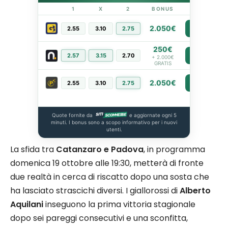
1
X
2
BONUS
LINK
2.050€
2.55
3.10
2.75
PIÙ INFO
250€
2.57
3.15
2.70
PIÙ INFO
+ 2.000€
GRATIS
2.050€
2.55
3.10
2.75
PIÙ INFO
Quote fornite da
e aggiornate ogni 5
minuti. I bonus sono a scopo informativo per i nuovi
utenti.
La sfida tra
Catanzaro e Padova
, in programma
domenica 19 ottobre alle 19:30, metterà di fronte
due realtà in cerca di riscatto dopo una sosta che
ha lasciato strascichi diversi. I giallorossi di
Alberto
Aquilani
inseguono la prima vittoria stagionale
dopo sei pareggi consecutivi e una sconfitta,