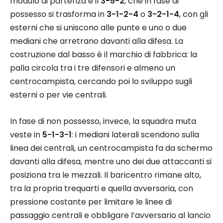
modulo di partenza è il
3-5-2
, che in fase di
possesso si trasforma in
3-1-2-4
o
3-2-1-4
, con gli
esterni che si uniscono alle punte e uno o due
mediani che arretrano davanti alla difesa. La
costruzione dal basso è il marchio di fabbrica: la
palla circola tra i tre difensori e almeno un
centrocampista, cercando poi lo sviluppo sugli
esterni o per vie centrali.​
In fase di non possesso, invece, la squadra muta
veste in
5-1-3-1
: i mediani laterali scendono sulla
linea dei centrali, un centrocampista fa da schermo
davanti alla difesa, mentre uno dei due attaccanti si
posiziona tra le mezzali. Il baricentro rimane alto,
tra la propria trequarti e quella avversaria, con
pressione costante per limitare le linee di
passaggio centrali e obbligare l’avversario al lancio