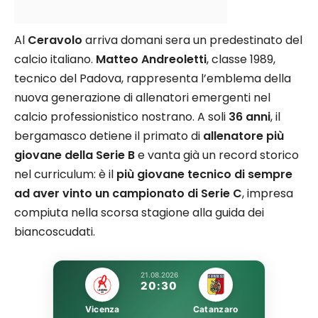
Al
Ceravolo
arriva domani sera un predestinato del
calcio italiano.
Matteo Andreoletti
, classe 1989,
tecnico del Padova, rappresenta l’emblema della
nuova generazione di allenatori emergenti nel
calcio professionistico nostrano. A soli
36 anni
, il
bergamasco detiene il primato di
allenatore più
giovane della Serie B
e vanta già un record storico
nel curriculum: è il
più giovane tecnico di sempre
ad aver vinto un campionato di Serie C
, impresa
compiuta nella scorsa stagione alla guida dei
biancoscudati.​
21.08.2026
20:30
Vicenza
Catanzaro