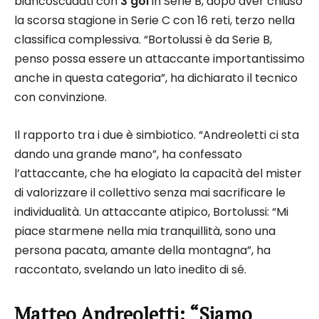
biancoscudati con
3 gol
in Serie B, dopo aver chiuso
la scorsa stagione in Serie C con 16 reti, terzo nella
classifica complessiva. “Bortolussi è da Serie B,
penso possa essere un attaccante importantissimo
anche in questa categoria”, ha dichiarato il tecnico
con convinzione.​
Il rapporto tra i due è simbiotico. “Andreoletti ci sta
dando una grande mano”, ha confessato
l’attaccante, che ha elogiato la capacità del mister
di valorizzare il collettivo senza mai sacrificare le
individualità. Un attaccante atipico, Bortolussi: “Mi
piace starmene nella mia tranquillità, sono una
persona pacata, amante della montagna”, ha
raccontato, svelando un lato inedito di sé.​
Matteo Andreoletti: “Siamo