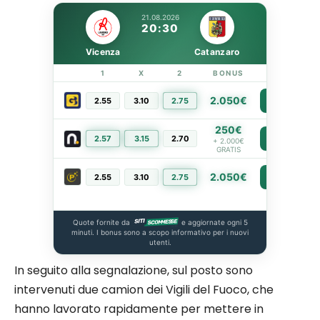
21.08.2026
20:30
Vicenza
Catanzaro
1
X
2
BONUS
LINK
2.050€
2.55
3.10
2.75
PIÙ INFO
250€
2.57
3.15
2.70
PIÙ INFO
+ 2.000€
GRATIS
2.050€
2.55
3.10
2.75
PIÙ INFO
Quote fornite da
e aggiornate ogni 5
minuti. I bonus sono a scopo informativo per i nuovi
utenti.
In seguito alla segnalazione, sul posto sono
intervenuti due camion dei Vigili del Fuoco, che
hanno lavorato rapidamente per mettere in