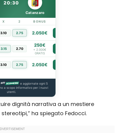
20:30
Catanzaro
X
2
BONUS
LINK
2.050€
3.10
2.75
PIÙ INFO
250€
3.15
2.70
PIÙ INFO
+ 2.000€
GRATIS
2.050€
3.10
2.75
PIÙ INFO
e aggiornate ogni 5
no a scopo informativo per i nuovi
utenti.
ituire dignità narrativa a un mestiere
 stereotipi,” ha spiegato Fedocci.