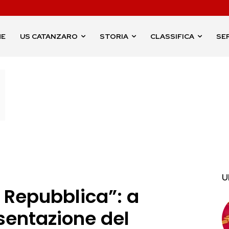
ME
US CATANZARO
STORIA
CLASSIFICA
SER
U
a Repubblica”: a
sentazione del