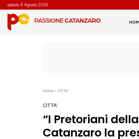
sabato 8 Agosto 2026
HO
Home
CITTA'
CITTA'
“I Pretoriani dell
Catanzaro la pre