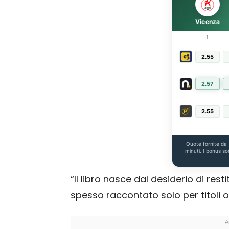
Vicenza
1
2.55
2.57
2.55
Quote fornite da
minuti. I bonus so
“Il libro nasce dal desiderio di rest
spesso raccontato solo per titoli o