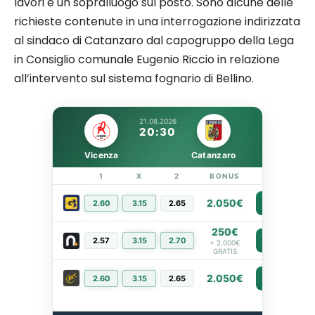
lavori e un sopralluogo sul posto. Sono alcune delle
richieste contenute in una interrogazione indirizzata
al sindaco di Catanzaro dal capogruppo della Lega
in Consiglio comunale Eugenio Riccio in relazione
all’intervento sul sistema fognario di Bellino.
21.08.2026
20:30
Vicenza
Catanzaro
1
X
2
BONUS
LINK
2.050€
2.60
3.15
2.65
PIÙ INFO
250€
2.57
3.15
2.70
PIÙ INFO
+ 2.000€
GRATIS
2.050€
2.60
3.15
2.65
PIÙ INFO