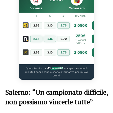
Vicenza
Catanzaro
1
X
2
BONUS
LINK
2.050€
2.55
3.10
2.75
PIÙ INFO
250€
2.57
3.15
2.70
PIÙ INFO
+ 2.000€
GRATIS
2.050€
2.55
3.10
2.75
PIÙ INFO
Quote fornite da
e aggiornate ogni 5
minuti. I bonus sono a scopo informativo per i nuovi
utenti.
Salerno: “Un campionato difficile,
non possiamo vincerle tutte”