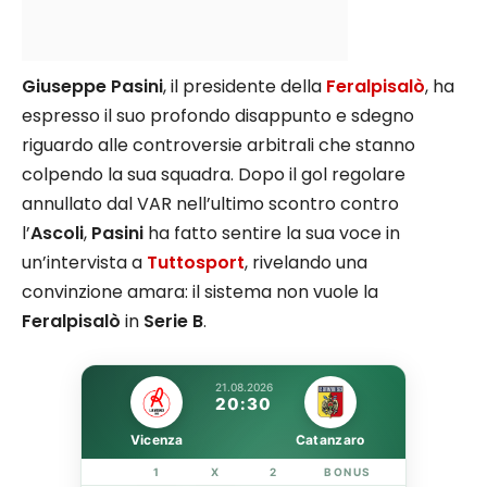
Giuseppe Pasini
, il presidente della
Feralpisalò
, ha
espresso il suo profondo disappunto e sdegno
riguardo alle controversie arbitrali che stanno
colpendo la sua squadra. Dopo il gol regolare
annullato dal VAR nell’ultimo scontro contro
l’
Ascoli
,
Pasini
ha fatto sentire la sua voce in
un’intervista a
Tuttosport
, rivelando una
convinzione amara: il sistema non vuole la
Feralpisalò
in
Serie B
.
21.08.2026
20:30
Vicenza
Catanzaro
1
X
2
BONUS
LINK