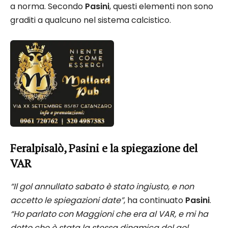
a norma. Secondo
Pasini
, questi elementi non sono
graditi a qualcuno nel sistema calcistico.
Feralpisalò, Pasini e la spiegazione del
VAR
“Il gol annullato sabato è stato ingiusto, e non
accetto le spiegazioni date”
, ha continuato
Pasini
.
“Ho parlato con Maggioni che era al VAR, e mi ha
detto che è stata la stessa dinamica del gol