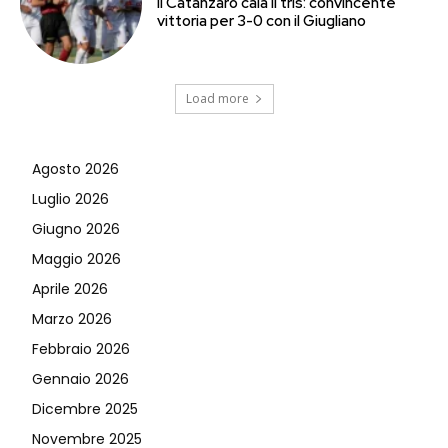
Il Catanzaro cala il tris: convincente
vittoria per 3-0 con il Giugliano
Load more
Agosto 2026
Luglio 2026
Giugno 2026
Maggio 2026
Aprile 2026
Marzo 2026
Febbraio 2026
Gennaio 2026
Dicembre 2025
Novembre 2025