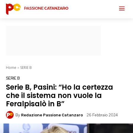
Home
SERIE B
SERIE B
Serie B, Pasini: “Ho la certezza
che il sistema non vuole la
Feralpisalò in B”
By
26 Febbraio 2024
Redazione Passione Catanzaro