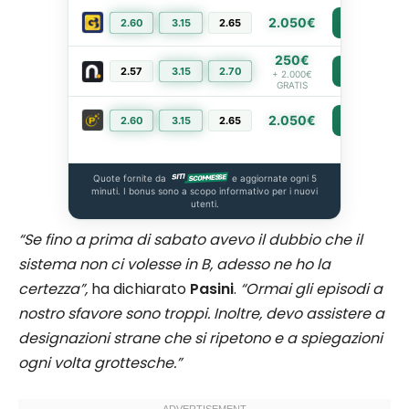
2.050€
2.60
3.15
2.65
PIÙ INFO
250€
2.57
3.15
2.70
PIÙ INFO
+ 2.000€
GRATIS
2.050€
2.60
3.15
2.65
PIÙ INFO
Quote fornite da
e aggiornate ogni 5
minuti. I bonus sono a scopo informativo per i nuovi
utenti.
“Se fino a prima di sabato avevo il dubbio che il
sistema non ci volesse in B, adesso ne ho la
certezza”,
ha dichiarato
Pasini
.
“Ormai gli episodi a
nostro sfavore sono troppi. Inoltre, devo assistere a
designazioni strane che si ripetono e a spiegazioni
ogni volta grottesche.”