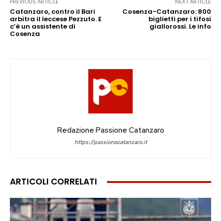
PREVIOUS ARTICLE
NEXT ARTICLE
Catanzaro, contro il Bari
Cosenza-Catanzaro: 800
arbitra il leccese Pezzuto. E
biglietti per i tifosi
c’è un assistente di
giallorossi. Le info
Cosenza
Redazione Passione Catanzaro
https://passionecatanzaro.it
ARTICOLI CORRELATI