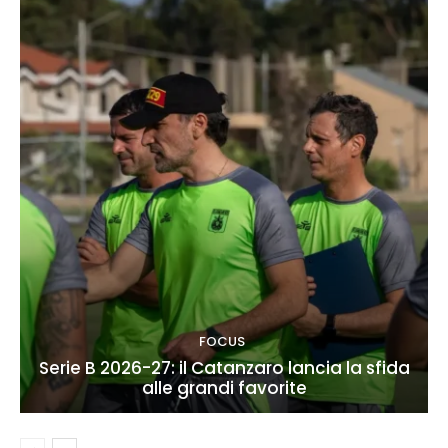
FOCUS
Serie B 2026-27: il Catanzaro lancia la sfida
alle grandi favorite