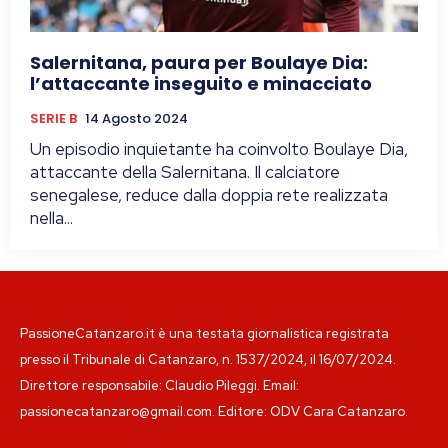
Salernitana, paura per Boulaye Dia:
l’attaccante inseguito e minacciato
SERIE B
14 Agosto 2024
Un episodio inquietante ha coinvolto Boulaye Dia,
attaccante della Salernitana. Il calciatore
senegalese, reduce dalla doppia rete realizzata
nella...
PassioneCatanzaro.it è una testata giornalistica registrata
presso il Tribunale di Catanzaro, n. 1537/2024, il 16/07/2024.
Direttore responsabile: Claudio Pileggi. Email:
passionecatanzaro@gmail.com. Editore: ODV Cara Catanzaro.