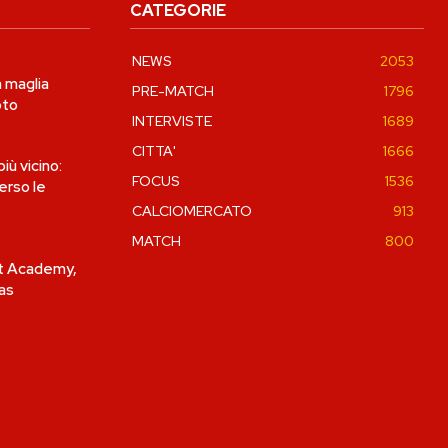
CATEGORIE
NEWS
2053
a maglia
PRE-MATCH
1796
oto
INTERVISTE
1689
CITTA'
1666
ù vicino:
FOCUS
1536
erso le
CALCIOMERCATO
913
MATCH
800
et Academy,
las