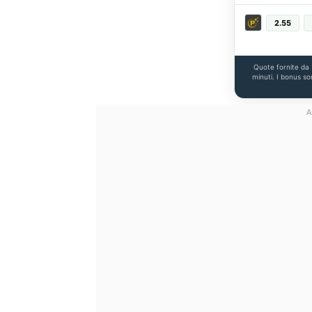
2.55
Quote fornite da
minuti. I bonus so