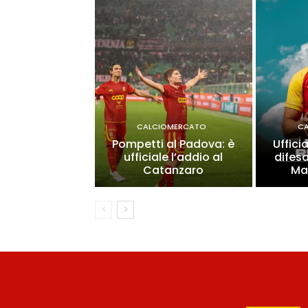
CALCIOMERCATO
C
Pompetti al Padova: è
Uffici
ufficiale l’addio al
difes
Catanzaro
Ma