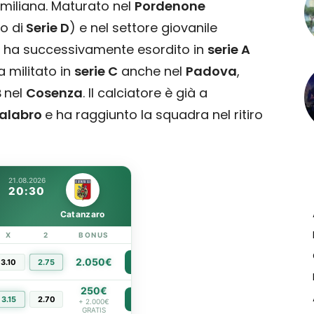
emiliana. Maturato nel
Pordenone
o di
Serie D
) e nel settore giovanile
ui ha successivamente esordito in
serie A
a militato in
serie C
anche nel
Padova
,
B
nel
Cosenza
. Il calciatore è già a
alabro
e ha raggiunto la squadra nel ritiro
21.08.2026
20:30
Catanzaro
X
2
BONUS
LINK
2.050€
3.10
2.75
PIÙ INFO
250€
3.15
2.70
PIÙ INFO
+ 2.000€
GRATIS