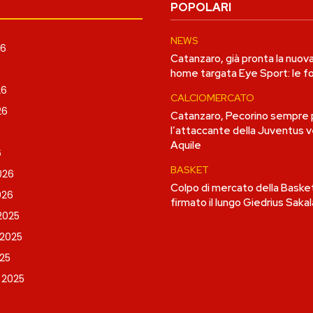
POPOLARI
NEWS
26
Catanzaro, già pronta la nuov
home targata Eye Sport: le f
26
CALCIOMERCATO
26
Catanzaro, Pecorino sempre pi
l’attaccante della Juventus v
Aquile
6
BASKET
026
Colpo di mercato della Bask
026
firmato il lungo Giedrius Saka
2025
2025
25
 2025