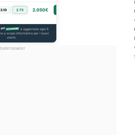
2.050€
3.10
2.75
PIÙ INFO
e aggiornate ogni 5
no a scopo informativo per i nuovi
utenti.