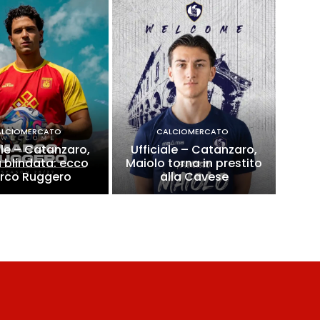
ALCIOMERCATO
CALCIOMERCATO
ale – Catanzaro,
Ufficiale – Catanzaro,
a blindata: ecco
Maiolo torna in prestito
rco Ruggero
alla Cavese