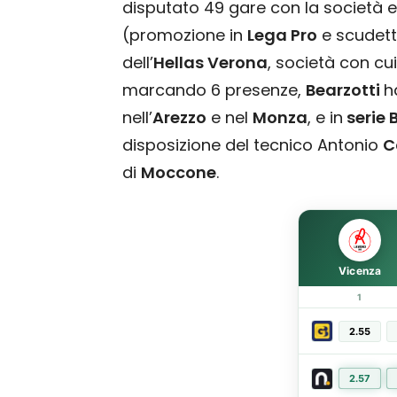
disputato 49 gare con la società 
(promozione in
Lega Pro
e scudett
dell’
Hellas Verona
, società con c
marcando 6 presenze,
Bearzotti
h
nell’
Arezzo
e nel
Monza
, e in
serie 
disposizione del tecnico Antonio
C
di
Moccone
.
Vicenza
1
2.55
2.57