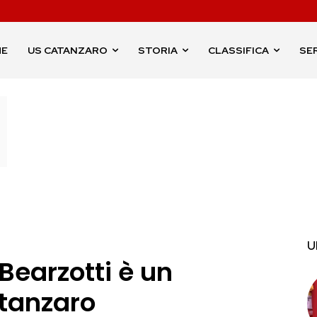
ME
US CATANZARO
STORIA
CLASSIFICA
SER
U
 Bearzotti è un
atanzaro