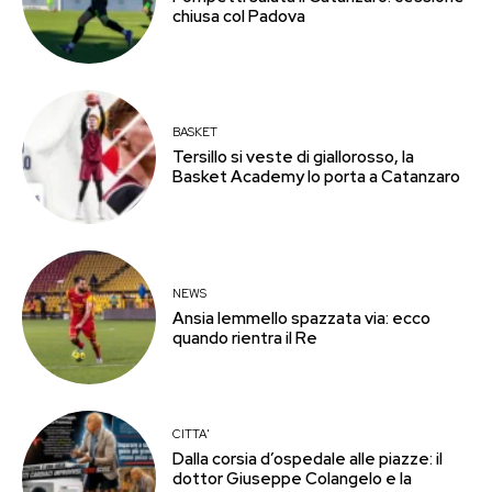
chiusa col Padova
BASKET
Tersillo si veste di giallorosso, la
Basket Academy lo porta a Catanzaro
NEWS
Ansia Iemmello spazzata via: ecco
quando rientra il Re
CITTA'
Dalla corsia d’ospedale alle piazze: il
dottor Giuseppe Colangelo e la