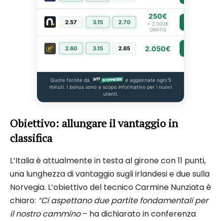
250€
2.57
3.15
2.70
PIÙ INFO
+ 2.000€
GRATIS
2.050€
2.60
3.15
2.65
PIÙ INFO
Quote fornite da
e aggiornate ogni 5
minuti. I bonus sono a scopo informativo per i nuovi
utenti.
Obiettivo: allungare il vantaggio in
classifica
L’Italia è attualmente in testa al girone con 11 punti,
una lunghezza di vantaggio sugli irlandesi e due sulla
Norvegia. L’obiettivo del tecnico Carmine Nunziata è
chiaro:
“Ci aspettano due partite fondamentali per
il nostro cammino
– ha dichiarato in conferenza