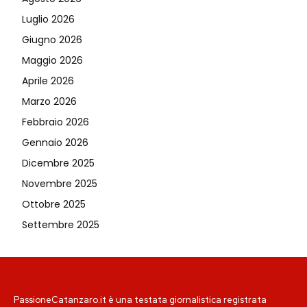
Luglio 2026
Giugno 2026
Maggio 2026
Aprile 2026
Marzo 2026
Febbraio 2026
Gennaio 2026
Dicembre 2025
Novembre 2025
Ottobre 2025
Settembre 2025
PassioneCatanzaro.it è una testata giornalistica registrata