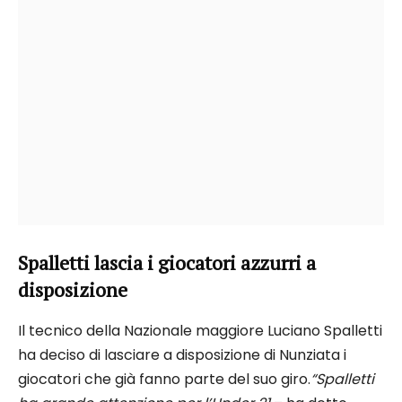
Spalletti lascia i giocatori azzurri a
disposizione
Il tecnico della Nazionale maggiore Luciano Spalletti
ha deciso di lasciare a disposizione di Nunziata i
giocatori che già fanno parte del suo giro.
“Spalletti