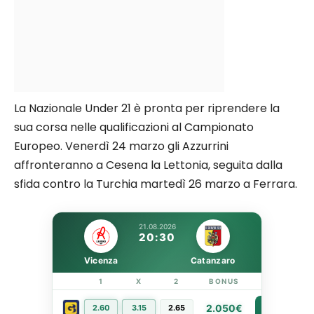
La Nazionale Under 21 è pronta per riprendere la
sua corsa nelle qualificazioni al Campionato
Europeo. Venerdì 24 marzo gli Azzurrini
affronteranno a Cesena la Lettonia, seguita dalla
sfida contro la Turchia martedì 26 marzo a Ferrara.
21.08.2026
20:30
Vicenza
Catanzaro
1
X
2
BONUS
LINK
2.050€
2.60
3.15
2.65
PIÙ INFO