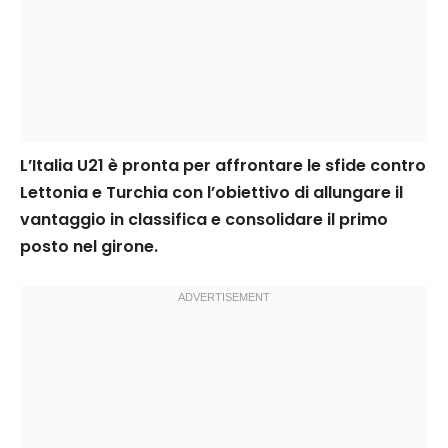
L’Italia U21 è pronta per affrontare le sfide contro
Lettonia e Turchia con l’obiettivo di allungare il
vantaggio in classifica e consolidare il primo
posto nel girone.