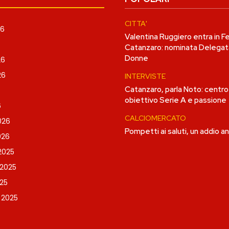
CITTA'
26
Valentina Ruggiero entra in 
Catanzaro: nominata Delegat
Donne
26
26
INTERVISTE
Catanzaro, parla Noto: centro
obiettivo Serie A e passione
6
CALCIOMERCATO
026
Pompetti ai saluti, un addio 
026
2025
2025
25
 2025