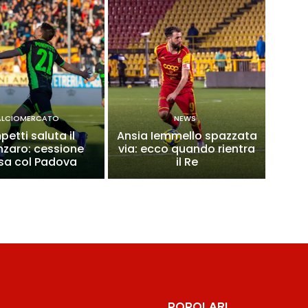
ALCIOMERCATO
NEWS
etti saluta il
Ansia Iemmello spazzata
zaro: cessione
via: ecco quando rientra
sa col Padova
il Re
POPOLARI