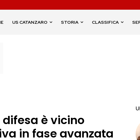
ME
US CATANZARO
STORIA
CLASSIFICA
SER
U
 difesa è vicino
tiva in fase avanzata