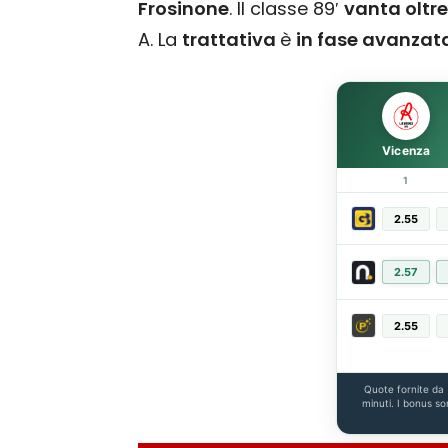
Frosinone
. Il classe 89′
vanta oltre
A. La
trattativa
è
in fase avanzat
Vicenza
1
2.55
2.57
2.55
Quote fornite da
minuti. I bonus so