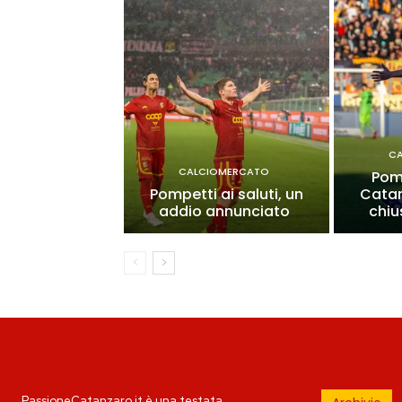
C
CALCIOMERCATO
Pomp
Pompetti ai saluti, un
Catan
addio annunciato
chiu
PassioneCatanzaro.it è una testata