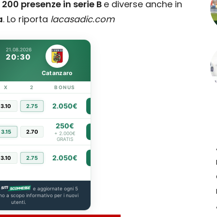
 200 presenze in serie B
e diverse anche in
a
. Lo riporta
lacasadic.com
21.08.2026
20:30
Catanzaro
X
2
BONUS
LINK
2.050€
3.10
2.75
PIÙ INFO
250€
3.15
2.70
PIÙ INFO
+ 2.000€
GRATIS
2.050€
3.10
2.75
PIÙ INFO
e aggiornate ogni 5
no a scopo informativo per i nuovi
utenti.