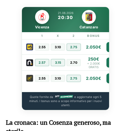
21.08.2026
20:30
Vicenza
Catanzaro
1
X
2
BONUS
LINK
2.050€
2.55
3.10
2.75
PIÙ INFO
250€
2.57
3.15
2.70
PIÙ INFO
+ 2.000€
GRATIS
2.050€
2.55
3.10
2.75
PIÙ INFO
Quote fornite da
e aggiornate ogni 5
minuti. I bonus sono a scopo informativo per i nuovi
utenti.
La cronaca: un Cosenza generoso, ma