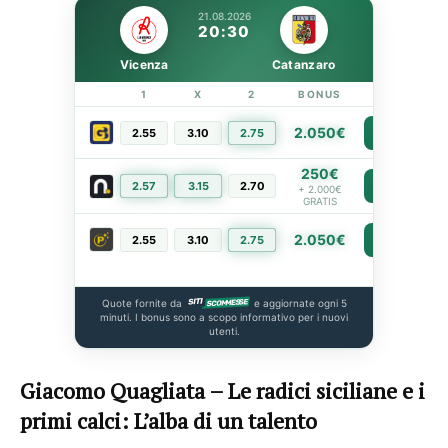
21.08.2026
20:30
Vicenza
Catanzaro
1
X
2
BONUS
LINK
2.050€
2.55
3.10
2.75
PIÙ INFO
250€
2.57
3.15
2.70
PIÙ INFO
+ 2.000€
GRATIS
2.050€
2.55
3.10
2.75
PIÙ INFO
Quote fornite da
e aggiornate ogni 5
minuti. I bonus sono a scopo informativo per i nuovi
utenti.
Giacomo Quagliata – Le radici siciliane e i
primi calci: L’alba di un talento