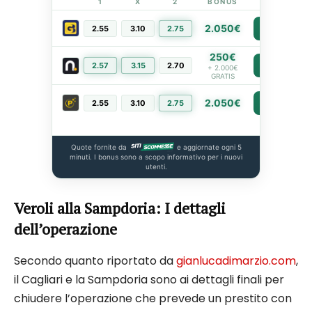
1
X
2
BONUS
LINK
2.050€
2.55
3.10
2.75
PIÙ INFO
250€
2.57
3.15
2.70
PIÙ INFO
+ 2.000€
GRATIS
2.050€
2.55
3.10
2.75
PIÙ INFO
Quote fornite da
e aggiornate ogni 5
minuti. I bonus sono a scopo informativo per i nuovi
utenti.
Veroli alla Sampdoria: I dettagli
dell’operazione
Secondo quanto riportato da
gianlucadimarzio.com
,
il Cagliari e la Sampdoria sono ai dettagli finali per
chiudere l’operazione che prevede un prestito con