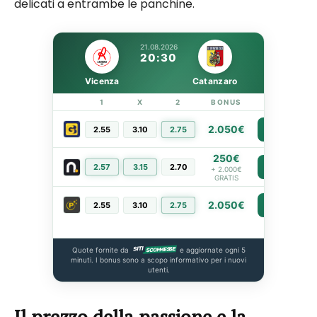
delicati a entrambe le panchine.
21.08.2026
20:30
Vicenza
Catanzaro
1
X
2
BONUS
LINK
2.050€
2.55
3.10
2.75
PIÙ INFO
250€
2.57
3.15
2.70
PIÙ INFO
+ 2.000€
GRATIS
2.050€
2.55
3.10
2.75
PIÙ INFO
Quote fornite da
e aggiornate ogni 5
minuti. I bonus sono a scopo informativo per i nuovi
utenti.