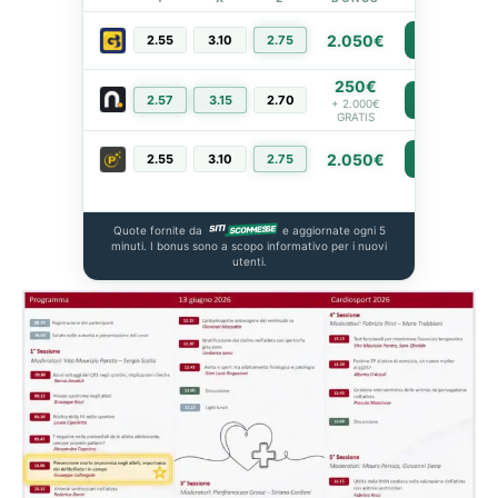
2.050€
2.55
3.10
2.75
PIÙ INFO
250€
2.57
3.15
2.70
PIÙ INFO
+ 2.000€
GRATIS
2.050€
2.55
3.10
2.75
PIÙ INFO
Quote fornite da
e aggiornate ogni 5
minuti. I bonus sono a scopo informativo per i nuovi
utenti.