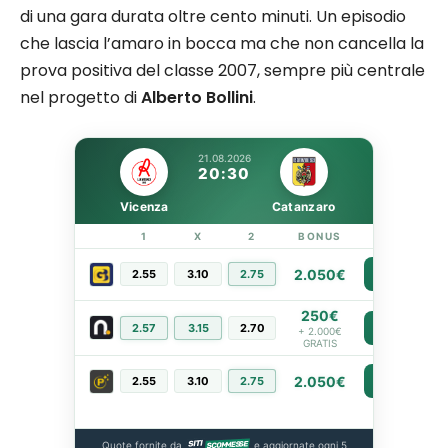
di una gara durata oltre cento minuti. Un episodio
che lascia l’amaro in bocca ma che non cancella la
prova positiva del classe 2007, sempre più centrale
nel progetto di
Alberto Bollini
.
21.08.2026
20:30
Vicenza
Catanzaro
1
X
2
BONUS
LINK
2.050€
2.55
3.10
2.75
PIÙ INFO
250€
2.57
3.15
2.70
PIÙ INFO
+ 2.000€
GRATIS
2.050€
2.55
3.10
2.75
PIÙ INFO
Quote fornite da
e aggiornate ogni 5