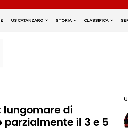
ME
US CATANZARO
STORIA
CLASSIFICA
SER
U
: lungomare di
parzialmente il 3 e 5