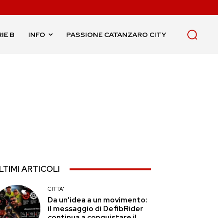
IE B
INFO
PASSIONE CATANZARO CITY
LTIMI ARTICOLI
CITTA'
Da un’idea a un movimento:
il messaggio di DefibRider
continua a conquistare il