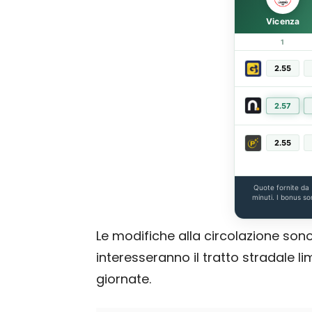
Vicenza
1
2.55
2.57
2.55
Quote fornite da
minuti. I bonus so
Le modifiche alla circolazione son
interesseranno il tratto stradale li
giornate.