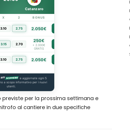
Catanzaro
X
2
BONUS
LINK
2.050€
3.10
2.75
PIÙ INFO
250€
3.15
2.70
PIÙ INFO
+ 2.000€
GRATIS
2.050€
3.10
2.75
PIÙ INFO
e aggiornate ogni 5
no a scopo informativo per i nuovi
utenti.
o previste per la prossima settimana e
mitrofo al cantiere in due specifiche