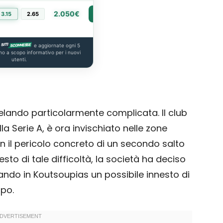
2.050€
3.15
2.65
PIÙ INFO
e aggiornate ogni 5
no a scopo informativo per i nuovi
utenti.
velando particolarmente complicata. Il club
la Serie A, è ora invischiato nelle zone
con il pericolo concreto di un secondo salto
esto di tale difficoltà, la società ha deciso
uando in Koutsoupias un possibile innesto di
mpo.