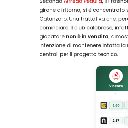
Secondo
Alfredo Pedullà
, il Frosin
girone di ritorno, si è concentrato
Catanzaro. Una trattativa che, per
cominciare. Il club calabrese, infat
giocatore
non è in vendita
, dimos
intenzione di mantenere intatta la
centrali per il progetto tecnico.
Vicenza
1
2.60
2.57