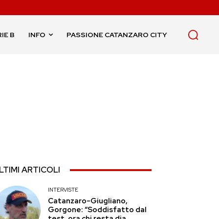
IE B
INFO
PASSIONE CATANZARO CITY
LTIMI ARTICOLI
INTERVISTE
Catanzaro-Giugliano,
Gorgone: “Soddisfatto dal
test, ora chi resta dia