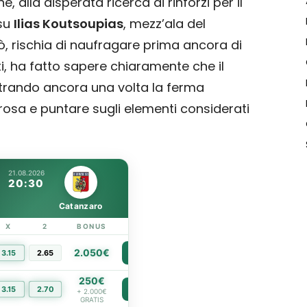
one, alla disperata ricerca di rinforzi per il
 su
Ilias Koutsoupias
, mezz’ala del
ò, rischia di naufragare prima ancora di
ti, ha fatto sapere chiaramente che il
trando ancora una volta la ferma
 rosa e puntare sugli elementi considerati
21.08.2026
20:30
Catanzaro
X
2
BONUS
LINK
2.050€
3.15
2.65
PIÙ INFO
250€
3.15
2.70
PIÙ INFO
+ 2.000€
GRATIS