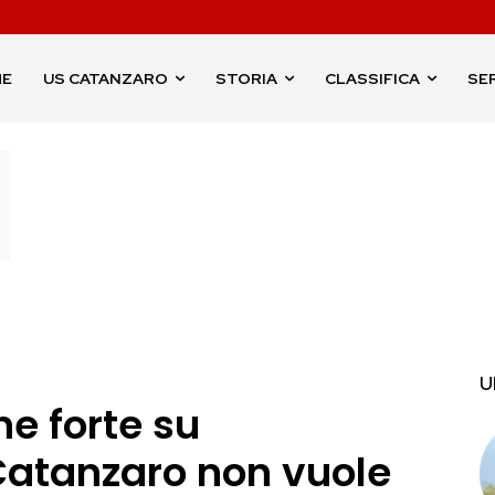
ME
US CATANZARO
STORIA
CLASSIFICA
SER
U
ne forte su
 Catanzaro non vuole