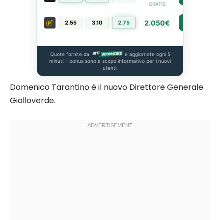
GRATIS
2.050€
2.55
3.10
2.75
PIÙ INFO
Quote fornite da
e aggiornate ogni 5
minuti. I bonus sono a scopo informativo per i nuovi
utenti.
Domenico Tarantino è il nuovo Direttore Generale
Gialloverde.