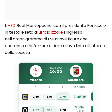
L’
ASD
Real Montepaone, con il presidente Ferruccio
in testa, è lieta di
ufficializzare
l’ingresso
nell’organigramma di tre nuove figure che
andranno a rinforzare e dare nuova linfa all’interno
della società.
21.08.2026
20:30
Vicenza
Catanzaro
1
X
2
BONUS
LINK
2.050€
2.55
3.10
2.75
PIÙ INFO
250€
2.57
3.15
2.70
PIÙ INFO
+ 2.000€