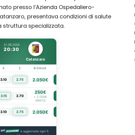
 nato presso l’Azienda Ospedaliero-
atanzaro, presentava condizioni di salute
a struttura specializzata.
21.08.2026
20:30
Catanzaro
X
2
BONUS
LINK
2.050€
3.10
2.75
PIÙ INFO
250€
3.15
2.70
PIÙ INFO
+ 2.000€
GRATIS
2.050€
3.10
2.75
PIÙ INFO
e aggiornate ogni 5