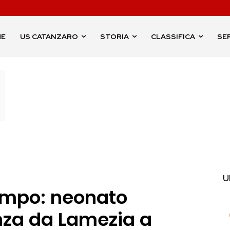
ME
US CATANZARO
STORIA
CLASSIFICA
SER
U
tempo: neonato
enza da Lamezia a