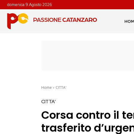
domenica 9 Agosto 2026
HO
Home
CITTA'
CITTA'
Corsa contro il 
trasferito d’urg