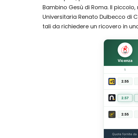
Bambino Gesù di Roma. Il piccolo,
Universitaria Renato Dulbecco di C
tali da richiedere un ricovero in un
Vicenza
1
2.55
2.57
2.55
Quote fornite da