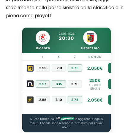
stabilmente nella parte sinistra della classifica e in
piena corsa playoff.
21.08.2026
20:30
Vicenza
Catanzaro
1
X
2
BONUS
LINK
2.050€
2.55
3.10
2.75
PIÙ INFO
250€
2.57
3.15
2.70
PIÙ INFO
+ 2.000€
GRATIS
2.050€
2.55
3.10
2.75
PIÙ INFO
Quote fornite da
e aggiornate ogni 5
minuti. I bonus sono a scopo informativo per i nuovi
utenti.