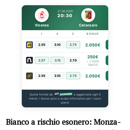
21.08.2026
20:30
Vicenza
Catanzaro
1
X
2
BONUS
LINK
2.050€
2.55
3.10
2.75
PIÙ INFO
250€
2.57
3.15
2.70
PIÙ INFO
+ 2.000€
GRATIS
2.050€
2.55
3.10
2.75
PIÙ INFO
Quote fornite da
e aggiornate ogni 5
minuti. I bonus sono a scopo informativo per i nuovi
utenti.
Bianco a rischio esonero: Monza-