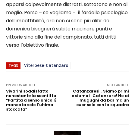
apparsi colpevolmente distratti, sottotono e non al
meglio. Perso – se vogliamo – il fardello psicologico
dell’imbattibilità, ora non ci sono più alibi: da
domenica bisognerà subito macinare punti e
vittorie sino alla fine del campionato, tutti dritti
verso l’obiettivo finale.
Viterbese-Catanzaro
TAGS
PREVIOUS ARTICLE
NEXT ARTICLE
Vivarini soddisfatto
Catanzaresi… Siamo primi
nonostante la sconfitta:
e siamo il Catanzaro! No ai
“Partita a senso unico. È
mugugni da bar ma un
mancata solo l’ultima
cuor solo con la squadra
stoccata”