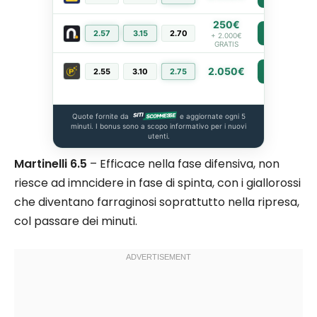
250€
2.57
3.15
2.70
PIÙ INFO
+ 2.000€
GRATIS
2.050€
2.55
3.10
2.75
PIÙ INFO
Quote fornite da
e aggiornate ogni 5
minuti. I bonus sono a scopo informativo per i nuovi
utenti.
Martinelli 6.5
– Efficace nella fase difensiva, non
riesce ad imncidere in fase di spinta, con i giallorossi
che diventano farraginosi soprattutto nella ripresa,
col passare dei minuti.