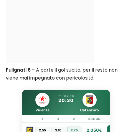
Fulignati 6
– A parte il gol subito, per il resto non
viene mai impegnato con pericolosità.
21.08.2026
20:30
Vicenza
Catanzaro
1
X
2
BONUS
LINK
2.050€
2.55
3.10
2.75
PIÙ INFO