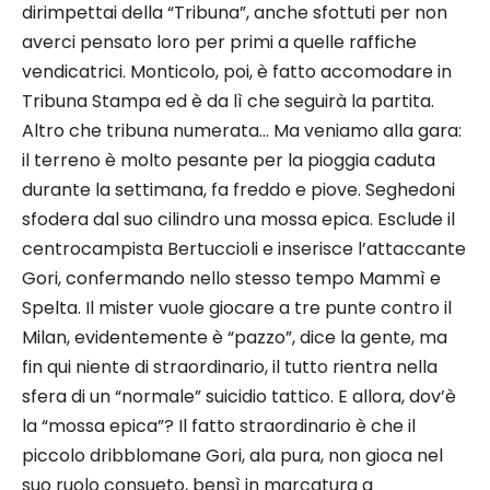
dirimpettai della “Tribuna”, anche sfottuti per non
averci pensato loro per primi a quelle raffiche
vendicatrici. Monticolo, poi, è fatto accomodare in
Tribuna Stampa ed è da lì che seguirà la partita.
Altro che tribuna numerata… Ma veniamo alla gara:
il terreno è molto pesante per la pioggia caduta
durante la settimana, fa freddo e piove. Seghedoni
sfodera dal suo cilindro una mossa epica. Esclude il
centrocampista Bertuccioli e inserisce l’attaccante
Gori, confermando nello stesso tempo Mammì e
Spelta. Il mister vuole giocare a tre punte contro il
Milan, evidentemente è “pazzo”, dice la gente, ma
fin qui niente di straordinario, il tutto rientra nella
sfera di un “normale” suicidio tattico. E allora, dov’è
la “mossa epica”? Il fatto straordinario è che il
piccolo dribblomane Gori, ala pura, non gioca nel
suo ruolo consueto, bensì in marcatura a