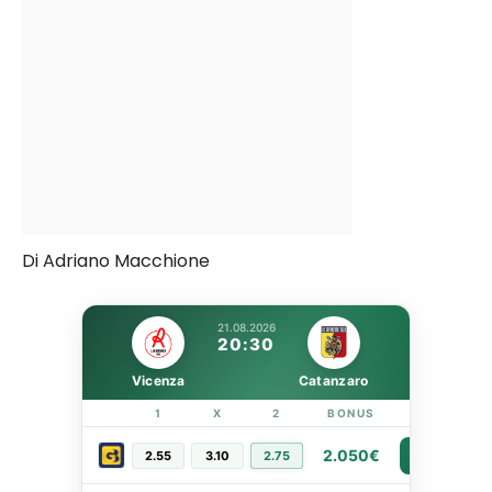
Di Adriano Macchione
21.08.2026
20:30
Vicenza
Catanzaro
1
X
2
BONUS
LINK
2.050€
2.55
3.10
2.75
PIÙ INFO