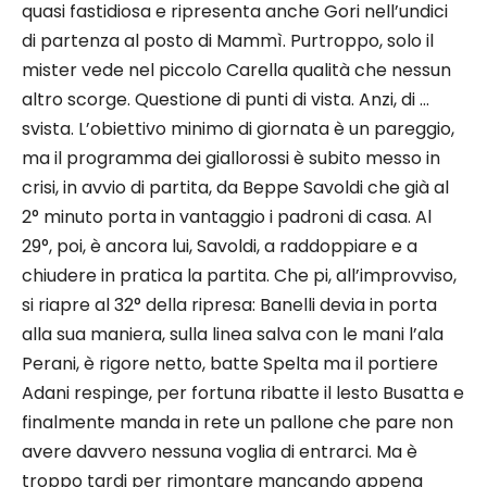
quasi fastidiosa e ripresenta anche Gori nell’undici
di partenza al posto di Mammì. Purtroppo, solo il
mister vede nel piccolo Carella qualità che nessun
altro scorge. Questione di punti di vista. Anzi, di …
svista. L’obiettivo minimo di giornata è un pareggio,
ma il programma dei giallorossi è subito messo in
crisi, in avvio di partita, da Beppe Savoldi che già al
2° minuto porta in vantaggio i padroni di casa. Al
29°, poi, è ancora lui, Savoldi, a raddoppiare e a
chiudere in pratica la partita. Che pi, all’improvviso,
si riapre al 32° della ripresa: Banelli devia in porta
alla sua maniera, sulla linea salva con le mani l’ala
Perani, è rigore netto, batte Spelta ma il portiere
Adani respinge, per fortuna ribatte il lesto Busatta e
finalmente manda in rete un pallone che pare non
avere davvero nessuna voglia di entrarci. Ma è
troppo tardi per rimontare mancando appena