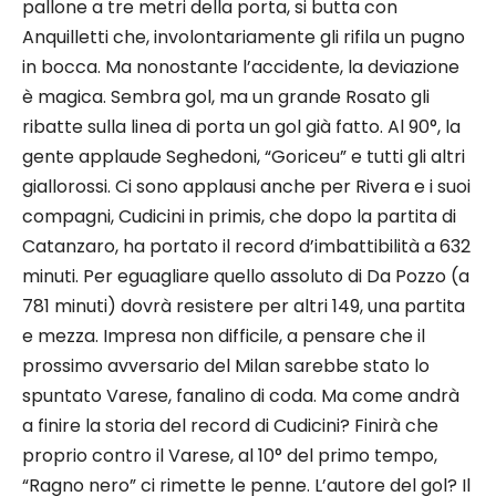
pallone a tre metri della porta, si butta con
Anquilletti che, involontariamente gli rifila un pugno
in bocca. Ma nonostante l’accidente, la deviazione
è magica. Sembra gol, ma un grande Rosato gli
ribatte sulla linea di porta un gol già fatto. Al 90°, la
gente applaude Seghedoni, “Goriceu” e tutti gli altri
giallorossi. Ci sono applausi anche per Rivera e i suoi
compagni, Cudicini in primis, che dopo la partita di
Catanzaro, ha portato il record d’imbattibilità a 632
minuti. Per eguagliare quello assoluto di Da Pozzo (a
781 minuti) dovrà resistere per altri 149, una partita
e mezza. Impresa non difficile, a pensare che il
prossimo avversario del Milan sarebbe stato lo
spuntato Varese, fanalino di coda. Ma come andrà
a finire la storia del record di Cudicini? Finirà che
proprio contro il Varese, al 10° del primo tempo,
“Ragno nero” ci rimette le penne. L’autore del gol? Il