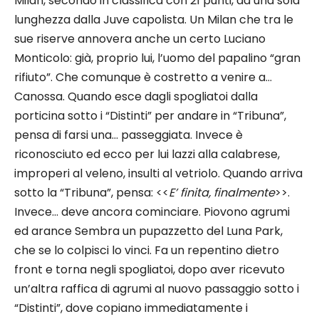
Milan, secondo in classifica con 21 punti, ad una sola
lunghezza dalla Juve capolista. Un Milan che tra le
sue riserve annovera anche un certo Luciano
Monticolo: già, proprio lui, l’uomo del papalino “gran
rifiuto”. Che comunque è costretto a venire a…
Canossa. Quando esce dagli spogliatoi dalla
porticina sotto i “Distinti” per andare in “Tribuna”,
pensa di farsi una… passeggiata. Invece è
riconosciuto ed ecco per lui lazzi alla calabrese,
improperi al veleno, insulti al vetriolo. Quando arriva
sotto la “Tribuna”, pensa: <<
E’ finita, finalmente
>>.
Invece… deve ancora cominciare. Piovono agrumi
ed arance Sembra un pupazzetto del Luna Park,
che se lo colpisci lo vinci. Fa un repentino dietro
front e torna negli spogliatoi, dopo aver ricevuto
un’altra raffica di agrumi al nuovo passaggio sotto i
“Distinti”, dove copiano immediatamente i