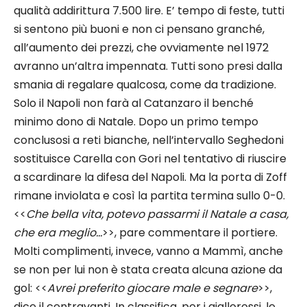
qualità addirittura 7.500 lire. E’ tempo di feste, tutti
si sentono più buoni e non ci pensano granché,
all’aumento dei prezzi, che ovviamente nel 1972
avranno un’altra impennata. Tutti sono presi dalla
smania di regalare qualcosa, come da tradizione.
Solo il Napoli non farà al Catanzaro il benché
minimo dono di Natale. Dopo un primo tempo
conclusosi a reti bianche, nell’intervallo Seghedoni
sostituisce Carella con Gori nel tentativo di riuscire
a scardinare la difesa del Napoli. Ma la porta di Zoff
rimane inviolata e così la partita termina sullo 0-0.
<<
Che bella vita, potevo passarmi il Natale a casa,
che era meglio…
>>, pare commentare il portiere.
Molti complimenti, invece, vanno a Mammì, anche
se non per lui non è stata creata alcuna azione da
gol: <<
Avrei preferito giocare male e segnare
>>,
dice il centravanti. In classifica, per i giallorossi, le