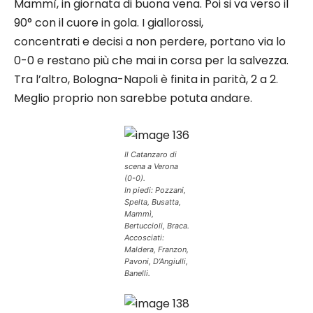
Mammì, in giornata di buona vena. Poi si va verso il
90° con il cuore in gola. I giallorossi,
concentrati e decisi a non perdere, portano via lo
0-0 e restano più che mai in corsa per la salvezza.
Tra l’altro, Bologna-Napoli è finita in parità, 2 a 2.
Meglio proprio non sarebbe potuta andare.
Il Catanzaro di
scena a Verona
(0-0).
In piedi: Pozzani,
Spelta, Busatta,
Mammì,
Bertuccioli, Braca.
Accosciati:
Maldera, Franzon,
Pavoni, D’Angiulli,
Banelli.