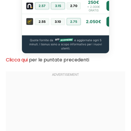
250€
2.57
3.15
2.70
PIÙ INFO
+ 2.000€
GRATIS
2.050€
2.55
3.10
2.75
PIÙ INFO
Quote fornite da
e aggiornate ogni 5
minuti. I bonus sono a scopo informativo per i nuovi
utenti.
Clicca qui
per le puntate precedenti